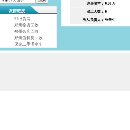
注册资本：
0.00 万
友情链接
员工人数：
0
51旧货网
法人/负责人：
张先生
郑州物资回收
郑州饭店回收
郑州蛋糕房回收
保定二手洒水车