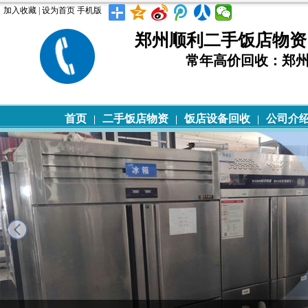
加入收藏
|
设为首页
手机版
郑州顺利二手饭店物资回收 T
常年高价回收：郑
首页
二手饭店物资
饭店设备回收
公司介
|
|
|