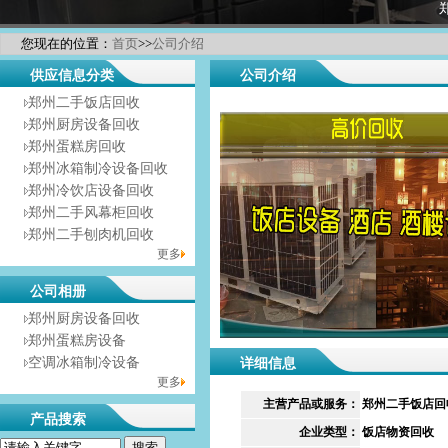
您现在的位置：
首页
>>
公司介绍
供应信息分类
公司介绍
郑州二手饭店回收
郑州厨房设备回收
郑州蛋糕房回收
郑州冰箱制冷设备回收
郑州冷饮店设备回收
郑州二手风幕柜回收
郑州二手刨肉机回收
更多
公司相册
郑州厨房设备回收
郑州蛋糕房设备
空调冰箱制冷设备
详细信息
更多
主营产品或服务：
郑州二手饭店回
产品搜索
企业类型：
饭店物资回收