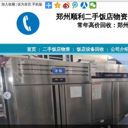
加入收藏
|
设为首页
手机版
郑州顺利二手饭店物资回收 T
常年高价回收：郑
首页
二手饭店物资
饭店设备回收
公司介
|
|
|